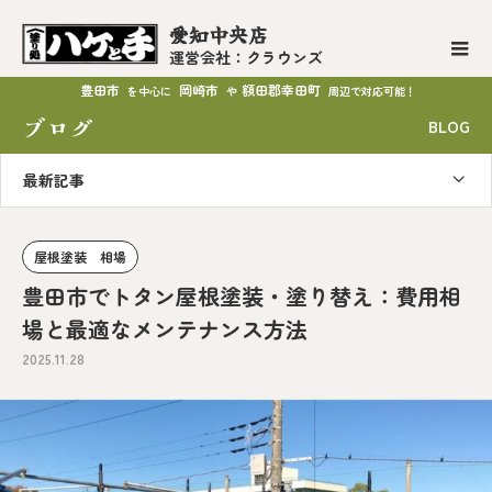
愛知中央店
運営会社：クラウンズ
豊田市
岡崎市
額田郡幸田町
を中心に
や
周辺で対応可能！
ブログ
BLOG
最新記事
屋根塗装 相場
豊田市でトタン屋根塗装・塗り替え：費用相
場と最適なメンテナンス方法
2025.11.28