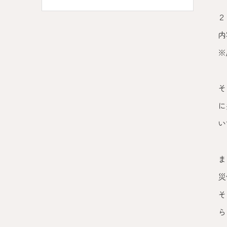
２
内
※
そ
に
い
ま
災
そ
ら