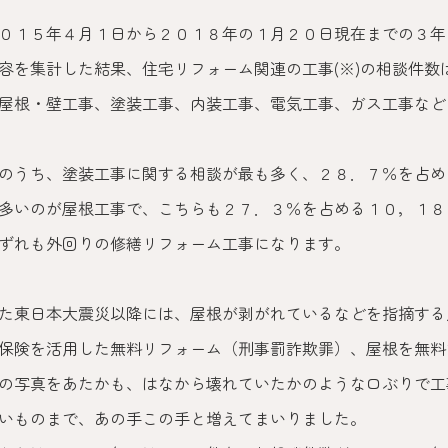
０１５年４月１日から２０１８年の１月２０日現在までの３年
容を集計した結果、住宅リフォーム関連の工事(※)の相談件数
屋根・壁工事、塗装工事、内装工事、電気工事、ガス工事など
のうち、塗装工事に関する相談が最も多く、２８．７％を占め
多いのが屋根工事で、こちらも２７．３％を占める１０，１８
ずれも外回りの修繕リフォーム工事になります。
た東日本大震災以降には、屋根が剥がれているなどを指摘する
保険を活用した無料リフォーム（刑事罰詐欺罪）、屋根を無料
の写真をあたかも、はなから壊れていたかのような口ぶりで工
いものまで、あの手この手と増えてまいりました。