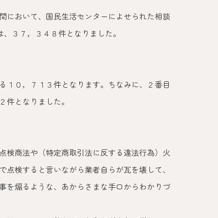
間において、国民生活センターによせられた相談
は、３７，３４８件となりました。
る１０，７１３件となります。ちなみに、２番目
２件となりました。
点検商法や（特定商取引法に反する違法行為）火
で点検すると言いながら業者自らが瓦を壊して、
事を煽るような、あからさまな手口からわかりづ