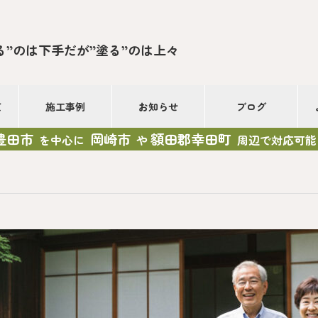
る”のは下手だが”塗る”のは上々
て
施工事例
お知らせ
ブログ
豊田市
岡崎市
額田郡幸田町
を中心に
や
周辺で対応可能