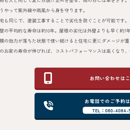
物も人と同じで夏に日焼け止めを塗る、雨の日には傘をさす。
うやって紫外線や雨風から身を守ります。
宅も同じで、塗装工事することで劣化を防ぐことが可能です。
壁の平均的な寿命は約10年。屋根の劣化は外壁よりも早く約7
膜の効力が落ちた状態で使い続けると住宅に更にダメージが重
のお家の寿命が伸びれば、コストパフォーマンスは高くなり、
お問い合わせは
お電話でのご予約
TEL：080-4084-