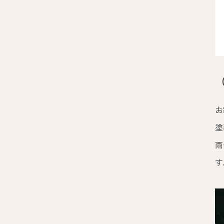
お
塗
雨
す