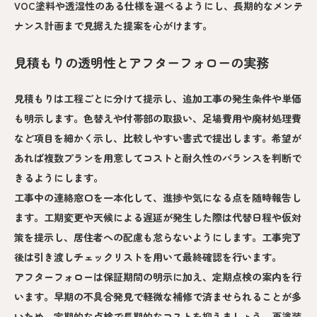
VOC塗料や透湿性のある仕様を選べるようにし、長期的なメンテ
ナンス計画まで見据えた提案を心がけます。
見積もりの透明性とアフターフォローの実務
見積もりは工程ごとに分けて提示し、追加工事の発生条件や単価
も明示します。色替えや付帯部の取扱い、足場費用や廃材処理費
など項目を細かく示し、比較しやすい書式で提出します。希望が
あれば複数プランを用意してコストと耐久性のバランスを判断で
きるようにします。
工事中の連絡窓口を一本化して、進捗や気になる点を随時報告し
ます。工期変更や天候による遅延が発生した際は代替日程や仮対
策を提示し、居住者への配慮も怠らないようにします。工事完了
後は引き渡しチェックリストを用いて最終確認を行います。
アフターフォローは保証期間の明示に加え、定期点検の案内を行
います。早期の不具合発見で軽微な補修で済ませられることが多
いため、定期的な点検で長期的なコストを抑えましょう。再塗装