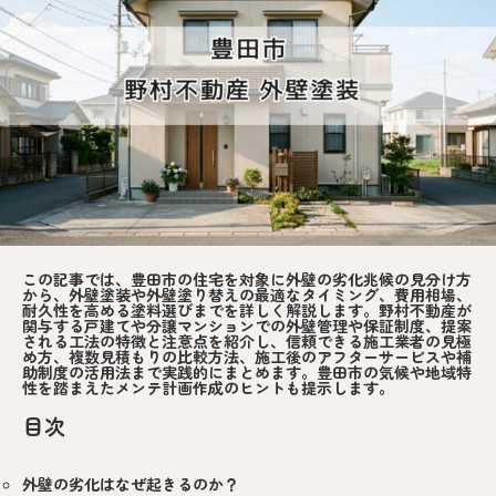
この記事では、豊田市の住宅を対象に外壁の劣化兆候の見分け方
から、外壁塗装や外壁塗り替えの最適なタイミング、費用相場、
耐久性を高める塗料選びまでを詳しく解説します。野村不動産が
関与する戸建てや分譲マンションでの外壁管理や保証制度、提案
される工法の特徴と注意点を紹介し、信頼できる施工業者の見極
め方、複数見積もりの比較方法、施工後のアフターサービスや補
助制度の活用法まで実践的にまとめます。豊田市の気候や地域特
性を踏まえたメンテ計画作成のヒントも提示します。
目次
外壁の劣化はなぜ起きるのか？