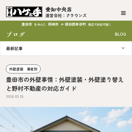
愛知中央店
運営会社：クラウンズ
豊田市
岡崎市
額田郡幸田町
を中心に
や
周辺で対応可能！
ブログ
BLOG
最新記事
外壁塗装 業者別
豊田市の外壁事情：外壁塗装・外壁塗り替え
と野村不動産の対応ガイド
2026.03.25