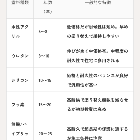
塗料種類
年数
一般的な特徴
（年）
水性アク
低価格だが耐候性は短め。早め
5〜8
リル
の塗り替えで維持しやすい
伸びが良く中価格帯。中程度の
ウレタン
8〜10
耐久性で住宅に多用される
価格と耐久性のバランスが良好
シリコン
10〜15
で汎用性が高い
高耐候で塗り替え回数を減らせ
フッ素
15〜20
るが初期投資は高め
無機/ハ
高耐久で超長期の保護に適する
イブリッ
20〜25
が施工条件に注意