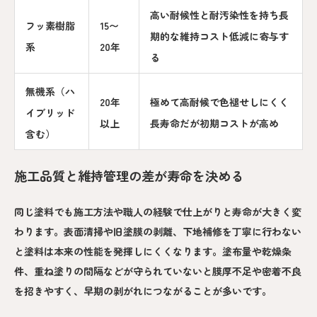
高い耐候性と耐汚染性を持ち長
フッ素樹脂
15〜
期的な維持コスト低減に寄与す
系
20年
る
無機系（ハ
20年
極めて高耐候で色褪せしにくく
イブリッド
以上
長寿命だが初期コストが高め
含む）
施工品質と維持管理の差が寿命を決める
同じ塗料でも施工方法や職人の経験で仕上がりと寿命が大きく変
わります。表面清掃や旧塗膜の剥離、下地補修を丁寧に行わない
と塗料は本来の性能を発揮しにくくなります。塗布量や乾燥条
件、重ね塗りの間隔などが守られていないと膜厚不足や密着不良
を招きやすく、早期の剥がれにつながることが多いです。