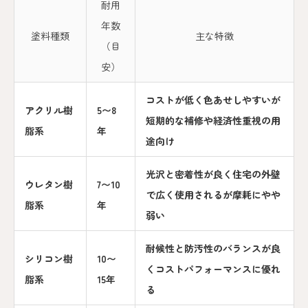
耐用
年数
塗料種類
主な特徴
（目
安）
コストが低く色あせしやすいが
アクリル樹
5〜8
短期的な補修や経済性重視の用
脂系
年
途向け
光沢と密着性が良く住宅の外壁
ウレタン樹
7〜10
で広く使用されるが摩耗にやや
脂系
年
弱い
耐候性と防汚性のバランスが良
シリコン樹
10〜
くコストパフォーマンスに優れ
脂系
15年
る