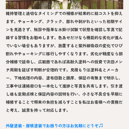
維持管理と適切なタイミングでの補修が結果的に総コストを抑え
ます。チョーキング、クラック、膨れや剥がれといった初期サイ
ンを見逃さず、触診や簡単な水掛け試験で状態を確認し写真で記
録する習慣をお勧めします。色あせだけなら機能的な劣化が進ん
でいない場合もありますが、放置すると紫外線吸収の変化でひび
割れやチョーキングに移行しやすくなります。劣化が軽度なら部
分補修で延命し、広範囲であれば高耐久塗料への投資で次回メン
テ周期を延ばす判断が合理的です。見積もりは塗料名とメーカ
ー、下地処理の内容、塗布回数と膜厚、保証の有無まで明示し、
工事中は連絡窓口を一本化して進捗と写真を共有します。引き渡
し後も定期点検と保証内容の説明を行い、小さな不具合を早期に
補修することで将来の負担を減らすことを私はお客様への責務だ
と考え、誠意を持って対応します。
外壁塗装・屋根塗装でお困りの方はお気軽にどうぞ