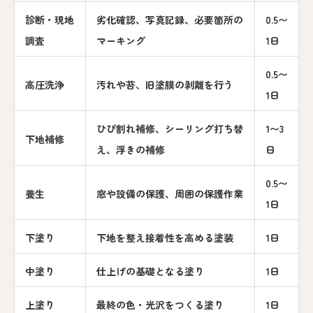
診断・現地
劣化確認、写真記録、必要箇所の
0.5〜
調査
マーキング
1日
0.5〜
高圧洗浄
汚れや苔、旧塗膜の剥離を行う
1日
ひび割れ補修、シーリング打ち替
1〜3
下地補修
え、浮きの補修
日
0.5〜
養生
窓や設備の保護、周囲の保護作業
1日
下塗り
下地を整え接着性を高める塗装
1日
中塗り
仕上げの基礎となる塗り
1日
上塗り
最終の色・光沢をつくる塗り
1日