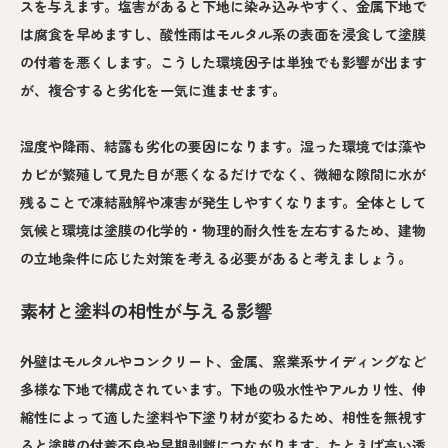
スを与えます。塩害があると下地に染み込みやすく、金属下地で
は腐食を早めますし、酸性雨はモルタル系の表面を浸食して塗膜
の付着を悪くします。こうした環境因子は単独でも影響が出ます
が、複合すると劣化を一気に進ませます。
湿度や降雨、結露も劣化の要因になります。湿った環境では藻や
カビが繁殖して見た目が悪くなるだけでなく、微細な隙間に水が
残ることで凍結融解や凍害が発生しやすくなります。全体として
気候と環境は塗膜の化学的・物理的耐久性を左右するため、建物
の立地条件に応じた対策を考える必要があると考えましょう。
素材と塗料の相性が与える影響
外壁はモルタルやコンクリート、金属、窯業系サイディングなど
多様な下地で構成されています。下地の吸水性やアルカリ性、伸
縮性によって適した塗料や下塗り材が変わるため、相性を無視す
ると塗膜の付着不良や早期剥離につながります。たとえば高い透