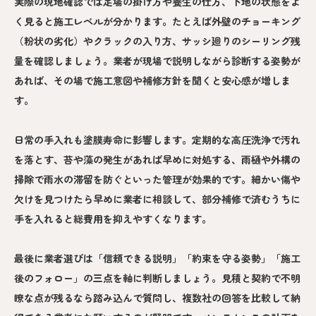
実際の現地確認では足場の掛け方や養生の仕方、下地の状態をよ
く見ると施工レベルが分かります。たとえば外壁のチョーキング
（粉状の劣化）やクラックの入り方、サッシ廻りのシーリング残
量を確認しましょう。業者が現場で説明しながら診断する姿勢が
あれば、その場で施工意図や補修方針を聞くと安心感が増しま
す。
日常の手入れも塗膜寿命に影響します。定期的な高圧洗浄で汚れ
を落とす、苔や藻の発生があれば早めに対処する、雨樋や外構の
掃除で雨水の滞留を防ぐといった管理が効果的です。細かい傷や
欠けを見つけたら早めに業者に相談して、部分補修で済むうちに
手を入れると総費用を抑えやすくなります。
最後に業者選びは「信頼できる説明」「約束を守る姿勢」「施工
後のフォロー」の三点を軸に判断しましょう。見積と契約で不明
瞭な点が残るなら踏み込んで質問し、複数社の回答を比較して納