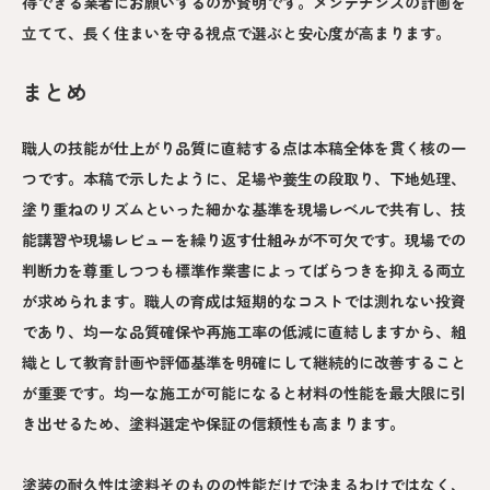
得できる業者にお願いするのが賢明です。メンテナンスの計画を
立てて、長く住まいを守る視点で選ぶと安心度が高まります。
まとめ
職人の技能が仕上がり品質に直結する点は本稿全体を貫く核の一
つです。本稿で示したように、足場や養生の段取り、下地処理、
塗り重ねのリズムといった細かな基準を現場レベルで共有し、技
能講習や現場レビューを繰り返す仕組みが不可欠です。現場での
判断力を尊重しつつも標準作業書によってばらつきを抑える両立
が求められます。職人の育成は短期的なコストでは測れない投資
であり、均一な品質確保や再施工率の低減に直結しますから、組
織として教育計画や評価基準を明確にして継続的に改善すること
が重要です。均一な施工が可能になると材料の性能を最大限に引
き出せるため、塗料選定や保証の信頼性も高まります。
塗装の耐久性は塗料そのものの性能だけで決まるわけではなく、