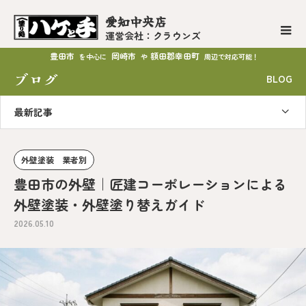
愛知中央店
運営会社：クラウンズ
豊田市
岡崎市
額田郡幸田町
を中心に
や
周辺で対応可能！
ブログ
BLOG
最新記事
外壁塗装 業者別
豊田市の外壁｜匠建コーポレーションによる
外壁塗装・外壁塗り替えガイド
2026.05.10