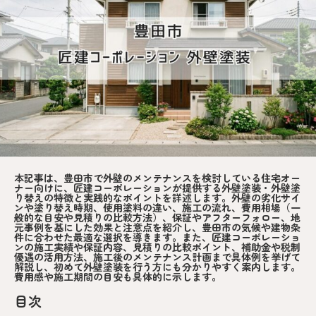
本記事は、豊田市で外壁のメンテナンスを検討している住宅オー
ナー向けに、匠建コーポレーションが提供する外壁塗装・外壁塗
り替えの特徴と実践的なポイントを詳述します。外壁の劣化サイ
ンや塗り替え時期、使用塗料の違い、施工の流れ、費用相場（一
般的な目安や見積りの比較方法）、保証やアフターフォロー、地
元事例を基にした効果と注意点を紹介し、豊田市の気候や建物条
件に合わせた最適な選択を導きます。また、匠建コーポレーショ
ンの施工実績や保証内容、見積りの比較ポイント、補助金や税制
優遇の活用方法、施工後のメンテナンス計画まで具体例を挙げて
解説し、初めて外壁塗装を行う方にも分かりやすく案内します。
費用感や施工期間の目安も具体的に示します。
目次