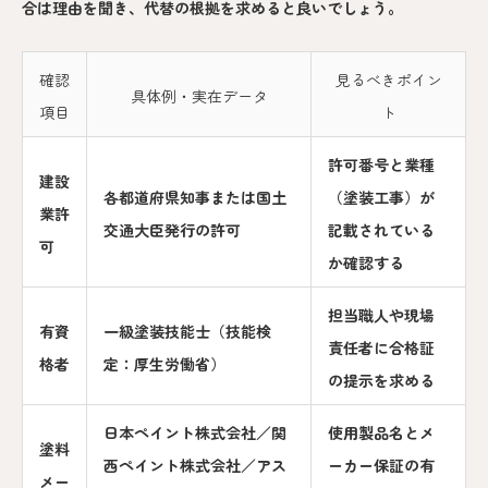
合は理由を聞き、代替の根拠を求めると良いでしょう。
確認
見るべきポイン
具体例・実在データ
項目
ト
許可番号と業種
建設
各都道府県知事または国土
（塗装工事）が
業許
交通大臣発行の許可
記載されている
可
か確認する
担当職人や現場
有資
一級塗装技能士（技能検
責任者に合格証
格者
定：厚生労働省）
の提示を求める
日本ペイント株式会社／関
使用製品名とメ
塗料
西ペイント株式会社／アス
ーカー保証の有
メー