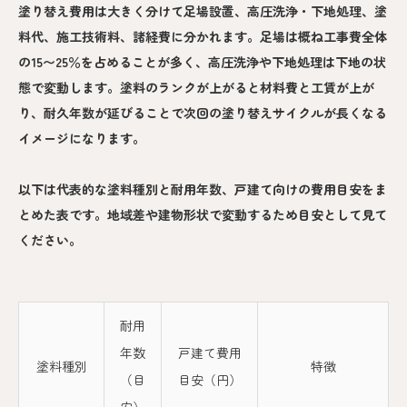
塗り替え費用は大きく分けて足場設置、高圧洗浄・下地処理、塗
料代、施工技術料、諸経費に分かれます。足場は概ね工事費全体
の15〜25％を占めることが多く、高圧洗浄や下地処理は下地の状
態で変動します。塗料のランクが上がると材料費と工賃が上が
り、耐久年数が延びることで次回の塗り替えサイクルが長くなる
イメージになります。
以下は代表的な塗料種別と耐用年数、戸建て向けの費用目安をま
とめた表です。地域差や建物形状で変動するため目安として見て
ください。
耐用
年数
戸建て費用
塗料種別
特徴
（目
目安（円）
安）