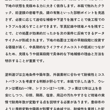
下地の状態を見極める力に大きく依存します。本稿で触れたクラ
ック、旧塗膜の密着不良、錆の有無といった診断ポイントを見逃
さず、必要に応じて適切な補修や下塗りを施すことで後工程での
トラブルを減らすことができます。写真記録や現場メモを残すこ
とで、どの処置が効果的だったかを次の案件に反映できるデータ
サイクルが形成されます。下地の処置は工程の早期段階に投資す
る価値が高く、中長期的なライフサイクルコストの低減につなが
るため、見積もりや提案段階で具体的な下地補修の理由と方法を
明示することが重要です。
塗料選びは立地条件や築年数、外装素材に合わせて耐候性とコス
トバランスを考慮する判断が肝心です。本稿で示した通り、ウレ
タンは概ね5〜7年、シリコンは7〜12年、フッ素は12年以上を目
安にしつつ、日照、降雨、塩害、周辺の汚れやすさなど現場の実
情で耐用年数が変動する点を説明する必要があります。豊田市の
ように季節変動や降雨が影響する地域では、耐候性を重視した配