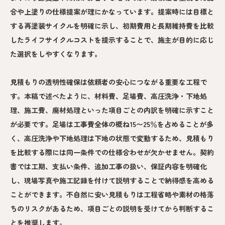
合や上塗りの仕様提案が理にかなっています。提案時には目標と
する再塗装サイクルを明確に示し、初期費用と長期維持費を比較
したライフサイクルコストを提示することで、施主が目的に応じ
た選択をしやすくなります。
見積もりの透明性確保は依頼者の安心につながる重要な工程で
す。本稿で述べたように、材料費、足場費、高圧洗浄・下地処
理、施工費、廃材処理といった項目ごとの内訳を明確に示すこと
が必要です。足場は工事費全体の概ね15〜25％を占めることが多
く、高圧洗浄や下地処理は下地の状態で変動するため、見積もり
を比較する際には同一条件での仕様合わせが欠かせません。契約
書では工期、支払い条件、追加工事の扱い、保証内容を明確化
し、現場写真や施工記録を付けて説明することで納得感を高める
ことができます。不自然に安い見積もりは工程省略や素材の格落
ちのリスクがあるため、項目ごとの説明を受けてから判断するこ
とを推奨します。