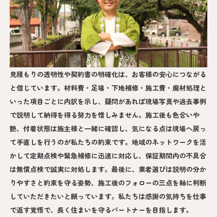
見積もりの透明性や契約書の明確化は、お客様の安心につながる
と信じています。材料費・足場・下地補修・施工費・廃材処理と
いった項目ごとに内訳を示し、疑問があれば現場写真や過去事例
で説明して納得を得る努力を惜しみません。施工後も色合いや
艶、付着状態は施主様と一緒に確認し、気になる点は現場へ戻っ
て手直しを行うのが私たちの約束です。地域のネットワークを活
かして定期点検や緊急補修に迅速に対応し、保証期間内の不具合
は無償点検で誠実に対処します。最後に、業者選びは説明の分か
りやすさと約束を守る姿勢、施工後のフォローの三点を軸に判断
していただきたいと願っています。私たちは感謝の気持ちを仕事
で返す覚悟で、長く住まいを守るパートナーを目指します。