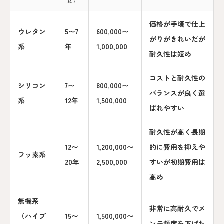
価格が手頃で仕上
ウレタン
5〜7
600,000〜
がりがきれいだが
系
年
1,000,000
耐久性は短め
コストと耐久性の
シリコン
7〜
800,000〜
バランスが良く選
系
12年
1,500,000
ばれやすい
耐久性が高く長期
12〜
1,200,000〜
的に費用を抑えや
フッ素系
20年
2,500,000
すいが初期費用は
高め
無機系
非常に高耐久でメ
（ハイブ
15〜
1,500,000〜
ンテ頻度を下げた