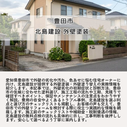
愛知県豊田市で外壁の劣化や汚れ、色あせに悩む住宅オーナーに
向け、北島建設が提供する外壁塗装・外壁塗り替えの実務情報を
紹介します。本記事では、外壁劣化の初期症状と診断方法、豊田
市の気候に合わせた塗料選び、施工工程の流れや工期、見積りで
確認すべきポイント、保証やメンテナンスの注意点をわかりやす
く解説。費用の目安やよくあるトラブル事例、北島建設を選ぶ利
点と選び方のチェックリストも掲載し、お客様の声も交えて、豊
田市での外壁リフォームを検討する際に役立つ実践的な情報を網
羅します。施工前のチェックリストや補助金・税制優遇の情報、
北島建設の無料点検の流れも具体的に示し、工事判断を後押しし
ます。安心して選べるよう丁寧に案内します。