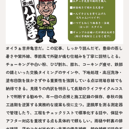
オイラぁ吉井亀吉だ。この記事、しっかり読んだぞ。豊田の蒸し
暑さや紫外線、季節風で外壁が痛む仕組みを丁寧に説明しとる。
チョーキングや白い粉、ひび割れ、膨れ、コーキング痩せ、鉄部
の錆といった交換タイミングのサインや、下地処理・高圧洗浄・
塗布回数を抜かさずやる重要性を強調している点は現場目線でも
納得できる。見積りの内訳を明示して長期のライフサイクルコス
トで判断する勧めや、年一回の点検と施工記録の保存、春秋の施
工適期を逆算する実務的な提案も役に立つ。塗膜厚を測る測定器
で管理したり、工程をチェックリストで標準化する話や、保証や
アフター対応を重視する点も具体的で頼もしい。雨樋や軒裏の排
水確認、藻やコケが出やすい北面の優先補修、部分補修で延命す