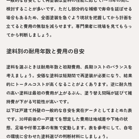
一般的な目安として再塗装は塗料の性能に応じて7〜15年の間に
検討することが多いです。ただし部分的な補修で寿命を延ばせる
場合もあるため、全面塗装を急ぐより現状を把握してから計画を
立てると費用の無駄を減らせます。専門業者に現場を見てもらっ
てから判断しましょう。
塗料別の耐用年数と費用の目安
塗料を選ぶときは耐用年数と初期費用、長期コストのバランスを
考えましょう。安価な塗料は短期間で再塗装が必要になり、結果
的にトータルコストが高くなることがよくあります。逆に耐久性
の高い塗料は最初の費用が上がるぶん、塗り替え間隔が延びて維
持費が下がる可能性が高いです。
以下は戸建て外壁の一般的な目安を実在データとしてまとめた表
です。30坪前後の一戸建てを想定した費用は地域差や下地の状
態、足場や付帯工事の有無で変動します。表を参考にして、自宅
の環境に合わせた塗料選びの判断材料にしましょう。