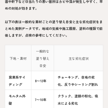
面や軒下など日当たりの悪い箇所はカビや藻が発生しやすく、早
めの対処が効きます。
以下の表は一般的な素材ごとの塗り替え目安と主な劣化症状をま
とめた実例データです。地域の気候や施工履歴、塗料の種類で前
後しますが、点検の参考にしてください。
一般的な
下地・素材
塗り替え
主な劣化症状
目安
窯業系サイ
チョーキング、目地の劣
8〜12年
ディング
化、反りやシーリング割れ
モルタル外
クラック、塗膜の粉化、吸
7〜10年
壁
水による劣化