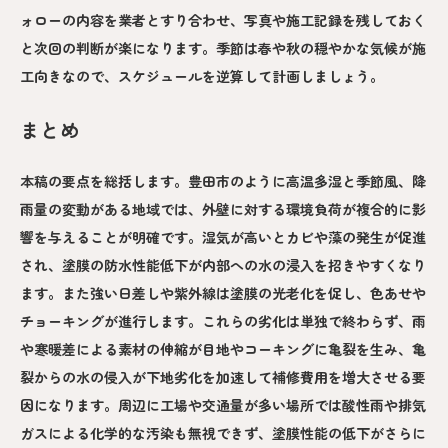
ォローの内容を業者とすり合わせ、写真や施工記録を残しておく
と次回の判断が楽になります。季節は春や秋の穏やかな気候が施
工向きなので、スケジュールを逆算して計画しましょう。
まとめ
本稿の要点を総括します。豊田市のように高温多湿と季節風、降
雨量の変動がある地域では、外壁に対する環境負荷が複合的に影
響を与えることが明確です。湿気が高いとカビや藻の発生が促進
され、塗膜の防水性能低下が内部への水の浸入を招きやすくなり
ます。また強い日差しや紫外線は塗膜の光老化を促し、色あせや
チョーキングが進行します。これらの劣化は単独で終わらず、雨
や寒暖差による素材の伸縮が目地やコーキングに亀裂を生み、亀
裂からの水の侵入が下地劣化を加速して補修費用を増大させる要
因になります。周辺に工場や交通量が多い場所では酸性雨や排気
ガスによる化学的な汚染も無視できず、塗膜性能の低下がさらに