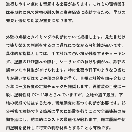
進行しやすい点にも留意する必要があります。これらの環境因子
は長期的に見て建物の耐久性と資産価値に直結するため、早期の
発見と適切な対策が重要になります。
外壁の点検とタイミングの判断について総括します。見た目だけ
で塗り替えの判断をするのは遅れにつながる可能性が高いです。
具体的な指標としては、手で触れて白い粉が付着するチョーキン
グ、塗膜のひび割れや膨れ、シーリングの裂けや剥がれ、鉄部の
錆やシミの発生が挙げられます。特に北面や軒下のような日当た
りが悪い箇所はカビや藻の発生が早く、目視と触診を組み合わせ
た年に一度程度の定期チェックを推奨します。再塗装の目安は一
般に塗料性能で7〜15年とされていますが、立地や施工履歴、下
地の状態で前後するため、現地調査に基づく判断が必要です。部
分補修で対処できる箇所は早めに処置を行うことで全面塗装の時
期を延ばし、結果的にコストの最適化が図れます。施工履歴や使
用塗料を記録して将来の判断材料とすることも有効です。