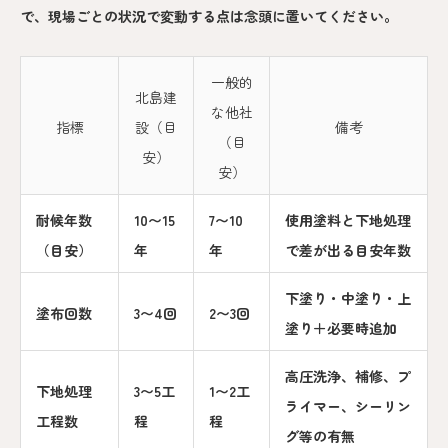
で、現場ごとの状況で変動する点は念頭に置いてください。
一般的
北島建
な他社
指標
設（目
備考
（目
安）
安）
耐候年数
10〜15
7〜10
使用塗料と下地処理
（目安）
年
年
で差が出る目安年数
下塗り・中塗り・上
塗布回数
3〜4回
2〜3回
塗り＋必要時追加
高圧洗浄、補修、プ
下地処理
3〜5工
1〜2工
ライマー、シーリン
工程数
程
程
グ等の有無