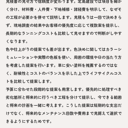
見積書の見せ方で信頼度が変わります。北島建設では項目を細か
く分け、材料費・人件費・下地補修・諸経費を明示して、なぜそ
の工程が必要かを併せて説明します。見積もりは一回で決めきら
ず、現地調査の結果やお客様の優先度に応じて複数案を提示し、
長期的なランニングコストも比較して見せますので判断がしやす
くなります。
色や仕上がりの提案でも差が出ます。色決めに関してはカラーシ
ミュレーションや実際の色板を使い、周囲の環境や日の当たり方
を考慮した提案を行います。単に安い塗料を推薦するのではな
く、耐候性とコストのバランスを示した上でライフサイクルコス
トを比較して提案します。
予算に合わせた段階的な提案も用意します。優先的に処理すべき
劣化箇所と将来的に行うべき工程を分けて提示し、今できる範囲
と将来の計画を一緒に考えます。こうした提案は短期的な支出だ
けでなく、将来的なメンテナンス回数や費用まで見据えて選択で
きるようにするためです。