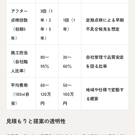
アフター
3回（1
点検回数
年・2
1回（1
定期点検による早期
（初期5
年・5
年）
不具合発見を想定
年）
年）
施工担当
80〜
30〜
自社管理で品質安定
（自社職
95％
60％
を図る比率
人比率）
平均費用
60〜
50〜
地域や仕様で変動す
（100㎡目
120万
100万
る概算
安）
円
円
見積もりと提案の透明性