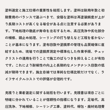
塗料選定と施工仕様の重要性を総括します。塗料は耐用年数と初
期費用のバランスで選ぶべきで、安価な塗料は再塗装頻度が上が
り長期コストが高くなる場合がある点に注意する必要がありま
す。下地処理の徹底が寿命を左右するため、高圧洗浄や劣化部分
の補修、錆止め処理、シーリングの打ち替えなど工程を省かない
ことが基本になります。塗布回数や塗膜厚の管理も品質確保に直
結するため、現場での塗膜厚測定や標準化した作業手順、チェッ
クリストの運用を行うことで施工のばらつきを抑えることが有効
です。これにより耐候性の向上と長期的なメンテナンス回数の低
減が期待できます。施主目線では単純な仕様比較だけでなく、ラ
イフサイクルコストでの評価が合理的です。
見積りと業者選定に関する総括を行います。見積書は項目ごとに
明確に分かれていることが信頼性の指標になります。足場代、高
圧洗浄、下地補修、シーリング工事、塗料代、梱包・廃材処理費