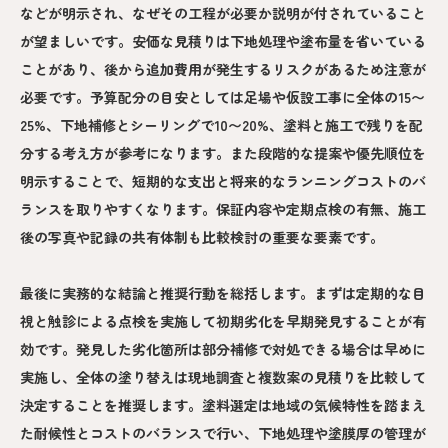
などが明示され、なぜその工程が必要か説明が付されていること
が望ましいです。安価な見積りは下地処理や塗布量を省いている
ことがあり、後から追加費用が発生するリスクがあるため注意が
必要です。予算配分の目安としては足場や仮設工事に全体の15〜
25%、下地補修とシーリングで10〜20%、塗料と施工で残りを配
分する考え方が参考になります。また段階的な提案や優先順位を
明示することで、短期的な支出と将来的なランニングコストのバ
ランスを取りやすくなります。保証内容や定期点検の有無、施工
後の写真や記録の共有体制も比較検討の重要な要素です。
最後に実務的な結論と推奨行動を総括します。まずは定期的な目
視と触診による点検を実施して初期劣化を早期発見することが有
効です。発見した劣化箇所は部分補修で対処できる場合は早めに
実施し、全体の塗り替えは現地調査と複数案の見積りを比較して
決定することを推奨します。塗料選定は地域の気候特性を踏まえ
た耐候性とコストのバランスで行い、下地処理や塗膜厚の管理が