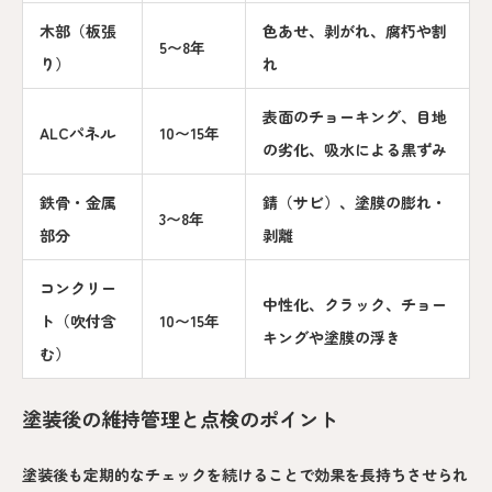
木部（板張
色あせ、剥がれ、腐朽や割
5〜8年
り）
れ
表面のチョーキング、目地
ALCパネル
10〜15年
の劣化、吸水による黒ずみ
鉄骨・金属
錆（サビ）、塗膜の膨れ・
3〜8年
部分
剥離
コンクリー
中性化、クラック、チョー
ト（吹付含
10〜15年
キングや塗膜の浮き
む）
塗装後の維持管理と点検のポイント
塗装後も定期的なチェックを続けることで効果を長持ちさせられ