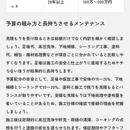
20年以上
100万〜200万円
ッド
予算の組み方と長持ちさせるメンテナンス
見積もりを受け取るときは総額だけでなく内訳を細かく確認しま
しょう。足場代、高圧洗浄、下地補修、シーリング工事、塗料
代、梱包・廃材処理費などが項目ごとに分かれていると比較しや
すくなります。足場は施工の安全と仕上がりに直結するためケチ
らないほうが結果的に長持ちします。
予算配分の目安として、足場や仮設工事で全体の15〜25%、下地
補修とシーリングで10〜20%、塗料と施工で残りを見積もるとバ
ランスが取りやすいです。安価な見積もりは下地処理や塗布量を
省いていることがあるため、施工仕様の確認で差額の理由を把握
しましょう。
施工後は定期的に高圧洗浄や軒先・雨樋の清掃、コーキングの点
検を行うと塗膜の劣化を遅らせられます。保証期間やアフターフ