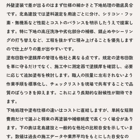
外壁塗装で差が出るのはまず仕様の細かさと下地処理の徹底具合
です。北島建設では塗料選定を用途ごとに分け、シリコン・フッ
素・無機系など性能とコストのバランスを明示したうえで提案し
ます。特に下地の高圧洗浄や劣化部分の補修、錆止めやシーリン
グの打ち替えなど、工程を抜かずに積み上げることを優先します
ので仕上がりの差が出やすいです。
塗布回数や塗膜厚の管理も他社と異なる点です。規定の塗布回数
を単に守るだけでなく、施工中に測定器で塗膜厚を確認し、必要
に応じて追加塗布を検討します。職人の技量に左右されないよう
作業手順を標準化し、チェックリストを現場で共有することで品
質のばらつきを抑えます。これにより長期的な耐候性が期待でき
ます。
下地処理や塗布仕様の違いはコストに直結しますが、単純な短期
費用だけで選ぶと将来の再塗装や補修頻度で高くつく場合があり
ます。下の表は北島建設と一般的な他社の比較目安を示していま
す。数値は過去の施工データや業界平均をもとにした目安なの