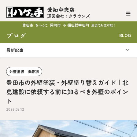
愛知中央店
運営会社：クラウンズ
豊田市
岡崎市
額田郡幸田町
を中心に
や
周辺で対応可能！
ブログ
BLOG
最新記事
外壁塗装 業者別
豊田市の外壁塗装・外壁塗り替えガイド｜北
島建設に依頼する前に知るべき外壁のポイン
ト
2026.05.12