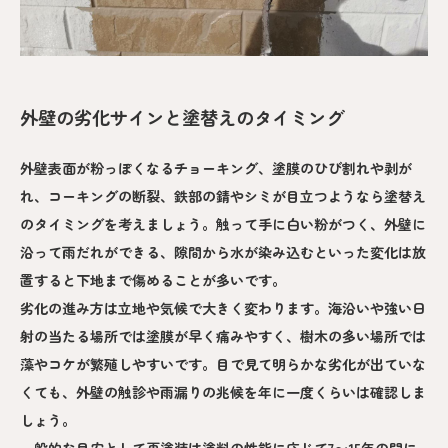
外壁の劣化サインと塗替えのタイミング
外壁表面が粉っぽくなるチョーキング、塗膜のひび割れや剥が
れ、コーキングの断裂、鉄部の錆やシミが目立つようなら塗替え
のタイミングを考えましょう。触って手に白い粉がつく、外壁に
沿って雨だれができる、隙間から水が染み込むといった変化は放
置すると下地まで傷めることが多いです。
劣化の進み方は立地や気候で大きく変わります。海沿いや強い日
射の当たる場所では塗膜が早く痛みやすく、樹木の多い場所では
藻やコケが繁殖しやすいです。目で見て明らかな劣化が出ていな
くても、外壁の触診や雨漏りの兆候を年に一度くらいは確認しま
しょう。