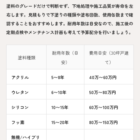
塗料のグレードだけで判断せず、下地処理や施工品質が寿命を左
右します。見積もりで下塗りの種類や塗布回数、使用缶数まで確
認することをおすすめします。耐用年数は目安なので、施工後の
定期点検やメンテナンス計画も考えて予算配分を行いましょう。
耐用年数（目
費用目安（30坪戸建
塗料種類
安）
て）
アクリル
5〜8年
40万〜60万円
ウレタン
6〜10年
50万〜80万円
シリコン
10〜15年
60万〜100万円
フッ素
15〜20年
80万〜150万円
無機/ハイブリ