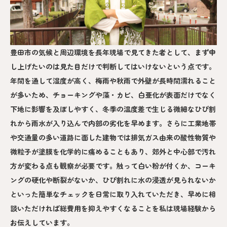
豊田市の気候と周辺環境を長年現場で見てきた者として、まず申
し上げたいのは見た目だけで判断してはいけないという点です。
年間を通して湿度が高く、梅雨や秋雨で外壁が長時間濡れること
が多いため、チョーキングや藻・カビ、白亜化が表面だけでなく
下地に影響を及ぼしやすく、冬季の温度差で生じる微細なひび割
れから雨水が入り込んで内部の劣化を早めます。さらに工業地帯
や交通量の多い道路に面した建物では排気ガス由来の酸性物質や
微粒子が塗膜を化学的に痛めることもあり、郊外と中心部で汚れ
方が変わる点も観察が必要です。触って白い粉が付くか、コーキ
ングの硬化や断裂がないか、ひび割れに水の浸透が見られないか
といった簡単なチェックを日常に取り入れていただき、早めに相
談いただければ総費用を抑えやすくなることを私は現場経験から
お伝えしています。