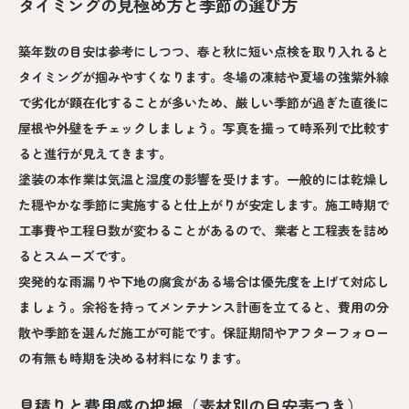
タイミングの見極め方と季節の選び方
築年数の目安は参考にしつつ、春と秋に短い点検を取り入れると
タイミングが掴みやすくなります。冬場の凍結や夏場の強紫外線
で劣化が顕在化することが多いため、厳しい季節が過ぎた直後に
屋根や外壁をチェックしましょう。写真を撮って時系列で比較す
ると進行が見えてきます。
塗装の本作業は気温と湿度の影響を受けます。一般的には乾燥し
た穏やかな季節に実施すると仕上がりが安定します。施工時期で
工事費や工程日数が変わることがあるので、業者と工程表を詰め
るとスムーズです。
突発的な雨漏りや下地の腐食がある場合は優先度を上げて対応し
ましょう。余裕を持ってメンテナンス計画を立てると、費用の分
散や季節を選んだ施工が可能です。保証期間やアフターフォロー
の有無も時期を決める材料になります。
見積りと費用感の把握（素材別の目安表つき）