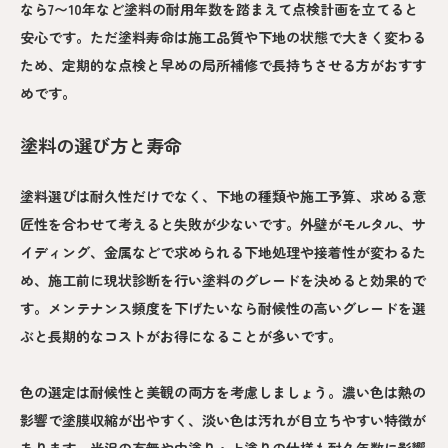
なら7〜10年など塗料の耐用年数を踏まえて点検計画を立てると
安心です。ただ塗料寿命は施工品質や下地の状態で大きく変わる
ため、定期的な点検と早めの局所補修で長持ちさせる方がおすす
めです。
塗料の選び方と寿命
塗料選びは耐久性だけでなく、下地の種類や施工予算、求める意
匠性を合わせて考えると失敗が少ないです。外壁がモルタル、サ
イディング、金属などで求められる下地処理や接着性が変わるた
め、施工前に現状診断を行い塗料のグレードを決めると効果的で
す。メンテナンス頻度を下げたいなら耐候性の高いグレードを選
ぶと長期的なコストがお得になることが多いです。
色の選定は耐候性と美観の両方を考慮しましょう。濃い色は熱の
影響で塗膜収縮が出やすく、淡い色は汚れが目立ちやすい特徴が