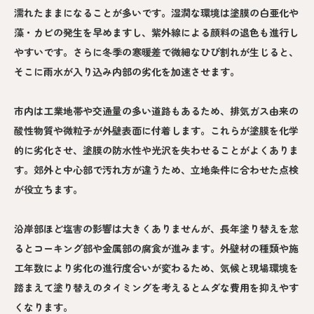
濡れたままになることが多いです。湿潤な環境は塗膜の白亜化や
藻・カビの発生を早めますし、紫外線による顔料の退色も進行し
やすいです。さらに冬季の寒暖差で微細なひび割れが生じると、
そこに雨水が入り込み内部の劣化を加速させます。
市内は工業地帯や交通量の多い道路もあるため、排気ガス由来の
酸性物質や微粒子が外壁表面に付着します。これらが塗膜を化学
的に劣化させ、塗膜の防水性や光沢を失わせることがよくありま
す。郊外と中心部で汚れ方が違うため、立地条件に合わせた点検
が役立ちます。
沿岸部ほど塩害の影響は大きくありませんが、長年塗り替えを怠
るとコーキング部や金属部の腐食が進みます。外壁材の種類や施
工年数により劣化の進行度合いが変わるため、気候と現場環境を
踏まえて塗り替えのタイミングを考えるとムダな費用を抑えやす
くなります。