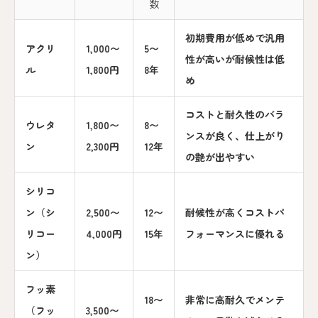
数
初期費用が低めで汎用
アクリ
1,000〜
5〜
性が高いが耐候性は低
ル
1,800円
8年
め
コストと耐久性のバラ
ウレタ
1,800〜
8〜
ンスが良く、仕上がり
ン
2,300円
12年
の艶が出やすい
シリコ
ン（シ
2,500〜
12〜
耐候性が高くコストパ
リコー
4,000円
15年
フォーマンスに優れる
ン）
フッ素
18〜
非常に高耐久でメンテ
（フッ
3,500〜