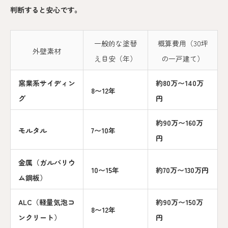
判断すると安心です。
一般的な塗替
概算費用（30坪
外壁素材
え目安（年）
の一戸建て）
窯業系サイディン
約80万〜140万
8〜12年
グ
円
約90万〜160万
モルタル
7〜10年
円
金属（ガルバリウ
10〜15年
約70万〜130万円
ム鋼板）
ALC（軽量気泡コ
約90万〜150万
8〜12年
ンクリート）
円