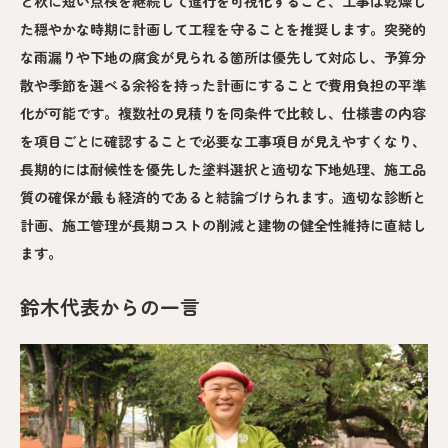
と秋に短い点検を継続して進行を可視化すること、工事は乾燥し
た穏やかな時期に計画して工程を守ることを推奨します。突発的
な雨漏りや下地の腐食が見られる箇所は優先して対応し、予算分
散や季節を選べる余裕を持った計画にすることで費用負担の平準
化が可能です。複数社の見積りを同条件で比較し、仕様書の内容
を項目ごとに確認することで必要な工事項目が見えやすくなり、
長期的には耐候性を優先した塗料選択と適切な下地処理、施工品
質の確保が最も経済的であると結論づけられます。適切な診断と
計画、施工管理が長期コストの削減と建物の健全性維持に直結し
ます。
鈴木代表からの一言