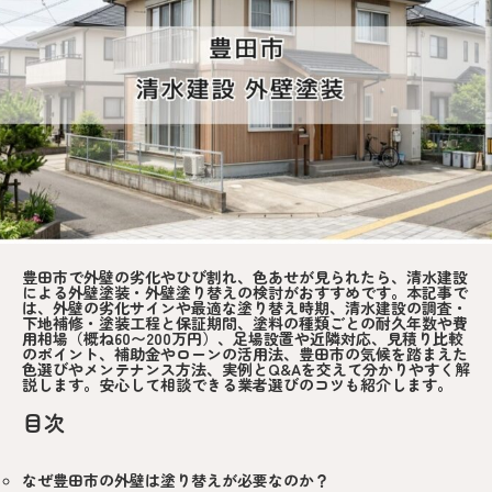
豊田市で外壁の劣化やひび割れ、色あせが見られたら、清水建設
による外壁塗装・外壁塗り替えの検討がおすすめです。本記事で
は、外壁の劣化サインや最適な塗り替え時期、清水建設の調査・
下地補修・塗装工程と保証期間、塗料の種類ごとの耐久年数や費
用相場（概ね60〜200万円）、足場設置や近隣対応、見積り比較
のポイント、補助金やローンの活用法、豊田市の気候を踏まえた
色選びやメンテナンス方法、実例とQ&Aを交えて分かりやすく解
説します。安心して相談できる業者選びのコツも紹介します。
目次
なぜ豊田市の外壁は塗り替えが必要なのか？