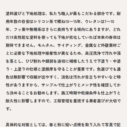
塗料選びと下地処理は、私たち職人が最もこだわる部分です。耐
用年数の目安はシリコン系で概ね10〜15年、ウレタンは7〜10
年、フッ素や無機系はさらに長持ちする傾向にありますが、どれ
だけ高性能な塗料を使っても下地が劣化していれば本来の寿命は
期待できません。モルタル、サイディング、金属など外壁素材ご
とに必要な下地処理や接着性が異なるため、高圧洗浄で汚れや藻
を落とし、ひび割れや錆部を適切に補修したうえで下塗り・中塗
り・上塗りの仕様と塗膜厚を守ることが重要です。色選びでも濃
色は熱影響で収縮が出やすく、淡色は汚れが目立ちやすいなど特
性がありますから、サンプルで仕上がりとメンテ性を確認してか
ら決めることをお勧めします。施工時期や乾燥条件も仕上がりと
耐久性に影響しますので、工程管理を重視する業者選びが大切で
す。
具体的な対策としては、春と秋に短い点検を取り入れて写真で記