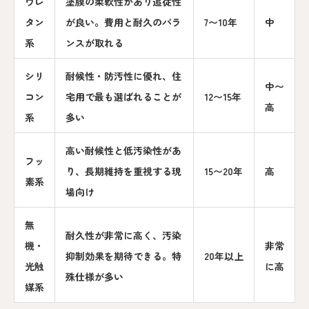
ウレ
塗膜の柔軟性があり追従性
タン
が良い。費用と耐久のバラ
7〜10年
中
系
ンスが取れる
シリ
耐候性・防汚性に優れ、住
中〜
コン
宅用で最も選ばれることが
12〜15年
高
系
多い
高い耐候性と低汚染性があ
フッ
り、長期維持を重視する現
15〜20年
高
素系
場向け
無
耐久性が非常に高く、汚染
機・
非常
抑制効果を期待できる。特
20年以上
光触
に高
殊仕様が多い
媒系