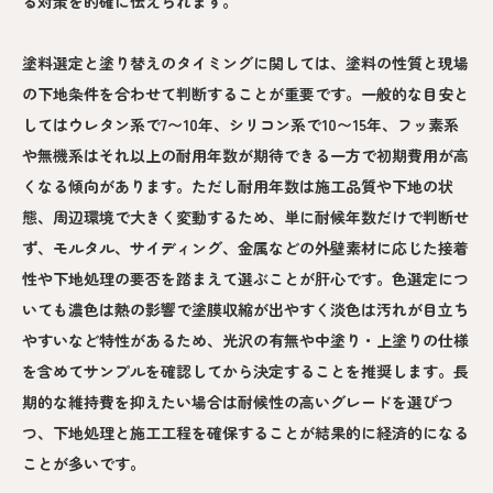
る対策を的確に伝えられます。
塗料選定と塗り替えのタイミングに関しては、塗料の性質と現場
の下地条件を合わせて判断することが重要です。一般的な目安と
してはウレタン系で7〜10年、シリコン系で10〜15年、フッ素系
や無機系はそれ以上の耐用年数が期待できる一方で初期費用が高
くなる傾向があります。ただし耐用年数は施工品質や下地の状
態、周辺環境で大きく変動するため、単に耐候年数だけで判断せ
ず、モルタル、サイディング、金属などの外壁素材に応じた接着
性や下地処理の要否を踏まえて選ぶことが肝心です。色選定につ
いても濃色は熱の影響で塗膜収縮が出やすく淡色は汚れが目立ち
やすいなど特性があるため、光沢の有無や中塗り・上塗りの仕様
を含めてサンプルを確認してから決定することを推奨します。長
期的な維持費を抑えたい場合は耐候性の高いグレードを選びつ
つ、下地処理と施工工程を確保することが結果的に経済的になる
ことが多いです。