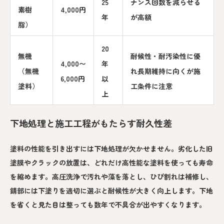
25
ナンス回数を減らせる
素樹
4,000円
年
が高額
脂）
20
無機
耐候性・耐汚染性に優
4,000〜
年
（無機
れ長期維持に向くが施
6,000円
以
塗料）
工条件に注意
上
下地処理と施工工程がもたらす耐久性差
塗料の性能を引き出すには下地処理が欠かせません。劣化した旧
塗膜やクラックの放置は、どれだけ高性能な塗料を使っても寿命
を縮めます。高圧洗浄で汚れや藻を落とし、ひび割れは補修し、
錆部には下塗りを適切に選ぶと耐候性が大きく向上します。下地
を省くと見た目は整っても数年で不具合が出やすくなります。