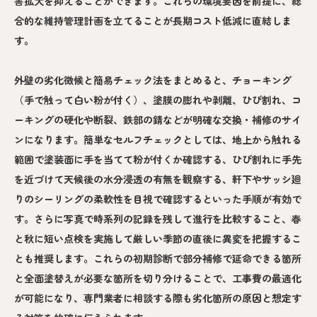
害拡大を抑えることができます。これらの環境要因を前提に、総
合的な維持管理計画を立てることが長期コスト低減に直結しま
す。
外壁の劣化徴候と簡易チェック法をまとめると、チョーキング
（手で触って白い粉が付く）、塗膜の膨れや剥離、ひび割れ、コ
ーキングの硬化や断裂、鉄部の錆などが明確な交換・補修のサイ
ンになります。簡単なセルフチェックとしては、地上から触れる
範囲で塗装面に手を当てて粉が付くか確認する、ひび割れに手先
を近づけて天候後の水分浸透の有無を観察する、軒下やサッシ廻
りのシーリングの柔軟性を目視で確認するといった手順が有効で
す。さらに写真で時系列の記録を残して進行を比較すること、春
と秋に短い点検を実施して厳しい季節の直後に異変を把握するこ
とも推奨します。これらの初期診断で部分補修で延命できる箇所
と全面塗替えが必要な箇所を切り分けることで、工事費の最適化
が可能になり、専門業者に相談する際も劣化箇所の原因と想定す