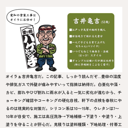
オイラぁ吉井亀吉だ。この記事、しっかり読んだぞ…豊田の湿度
や排気ガスで外壁が痛みやすいって指摘は納得だ。白亜化や藻・
カビ、膨れやひび割れに雨水が入ると一気に劣化が進むから、チ
ョーキング確認やコーキングの硬化目視、軒下の点検を春秋にや
るのは現実的な対策だ。シリコン系は10〜15年、ウレタンは7〜
10年が目安で、施工は高圧洗浄→下地補修→下塗り・中塗り・上
塗りを守ることが肝心だ。見積りは塗料種類・下地処理・付帯工