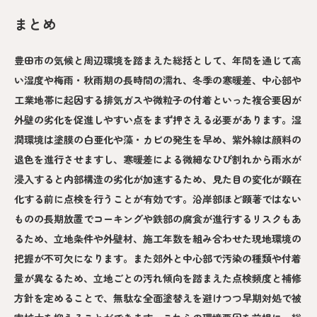
まとめ
豊田市の気候と周辺環境を踏まえた総括として、年間を通じて高
い湿度や梅雨・秋雨期の長時間の濡れ、冬季の寒暖差、中心部や
工業地帯に起因する排気ガスや微粒子の付着といった複合要因が
外壁の劣化を促進しやすい点をまず押さえる必要があります。湿
潤環境は塗膜の白亜化や藻・カビの発生を早め、紫外線は顔料の
退色を進行させますし、寒暖差による微細なひび割れから雨水が
浸入すると内部構造の劣化が加速するため、見た目の変化が顕在
化する前に点検を行うことが有効です。沿岸部ほど顕著ではない
ものの長期放置でコーキングや鉄部の腐食が進行するリスクもあ
るため、立地条件や外壁材、施工年数を組み合わせた現地環境の
把握が不可欠になります。また郊外と中心部で汚染の種類や付着
量が異なるため、立地ごとの汚れ傾向を踏まえた点検頻度と補修
方針を定めることで、無駄な全面塗替えを避けつつ早期対処で被