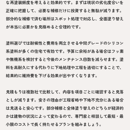
な再塗装頻度を考えると効果的です。まずは現状の劣化度合いを
正確に把握して、必要な補修だけに投資すると無駄が減ります。
部分的な補修で済む場所はスポット処理で対応し、全面塗り替え
が本当に必要かを見極めると合理的です。
塗料選びでは耐候性と費用を両立させる中間グレードのシリコン
系塗料が多くの住宅で有効です。予算に余裕がある場合はフッ素
や無機系を検討すると今後のメンテナンス回数を減らせます。塗
料を高耐久にする代わりに下地処理や工程を適切にすることで、
結果的に維持費を下げる効果が出やすくなります。
見積もりは複数社で比較して、内容を項目ごとに確認すると見落
としが減ります。安さの理由が工程省略や下地不充分にある場合
は見送ると安心です。部分補修と全体塗り替えのどちらが経済的
かは建物の状況によって変わるので、専門家と相談して最短・最
小限のコストで長く持たせるプランを組みましょう。