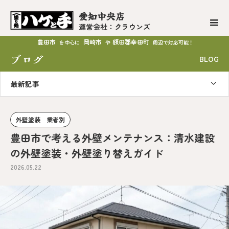
愛知中央店
運営会社：クラウンズ
豊田市
岡崎市
額田郡幸田町
を中心に
や
周辺で対応可能！
ブログ
BLOG
最新記事
外壁塗装 業者別
豊田市で考える外壁メンテナンス：清水建設
の外壁塗装・外壁塗り替えガイド
2026.05.22