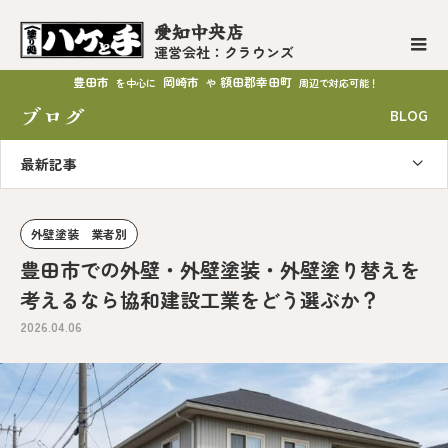
愛知中央店
運営会社：クラウンズ
豊田市
岡崎市
額田郡幸田町
を中心に
や
周辺で対応可能！
ブログ
BLOG
最新記事
外壁塗装 業者別
豊田市での外壁・外壁塗装・外壁塗り替えを
考えるなら協和建設工業をどう選ぶか？
2026.04.06