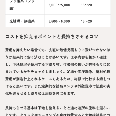
フッ素系（フッ
3,000〜5,000
15〜20
素）
光触媒・無機系
3,600〜6,000
15〜20
コストを抑えるポイントと長持ちさせるコツ
費用を抑えたい場合でも、安直に最低見積もりに飛びつかないほ
うが結果的に安く済むことが多いです。工事内容を細かく確認
し、下地処理や使用する下塗り材、付帯部の扱いが見積もりに含
まれているかをチェックしましょう。足場や高圧洗浄、廃材処理
費用が別途計上されるケースもあるため、総額で比較する癖をつ
けると良いです。また定期的な簡易メンテや外壁洗浄で塗膜の劣
化を遅らせると塗り替え周期を伸ばせます。
長持ちさせる基本は下地を整えることと適材適所の塗料を選ぶこ
とです。クラックやシーリング不良は放置すると大規模補修につ