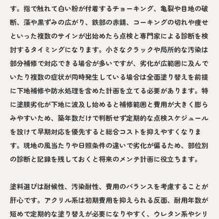
す。指で触れて白い粉が付着するチョーキング、亀裂や目地の破
断、藻や黒ずみの広がり、鉄部の赤錆、コーキングの切れや痩せ
といった複数のサインが出始めたら点検と専門家による診断を検
討するタイミングになります。小さなクラックや局所的な汚染は
部分補修で対応できる場合が多いですが、劣化が広範囲に及んで
いたり複数の症状が同時発生している場合は全面塗り替えを前提
に下地補修や防水処理を含めた計画を立てる必要があります。特
に塗膜劣化が下地に波及し始めると補修範囲と費用が大きく膨ら
みやすいため、築年数だけで判断せず定期的な点検スケジュール
を設けて早期対応を優先すると総合コストを抑えやすくなりま
す。現地の風当たりや日照条件の違いで劣化が偏るため、部位別
の診断と記録を残しておくと将来のメンテ計画に役立ちます。
塗料選びは耐候性、汚染耐性、費用のバランスを考慮することが
肝心です。アクリル系は初期費用を抑えられる反面、耐用年数が
短めで定期的な塗り替えが必要になりやすく、ウレタン系やシリ