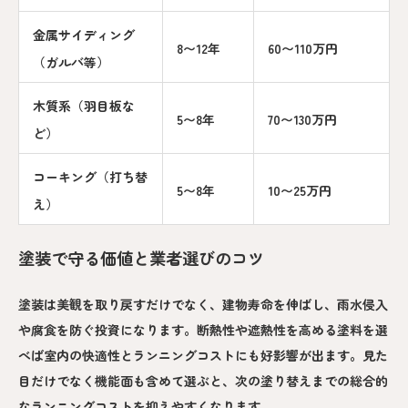
金属サイディング
8〜12年
60〜110万円
（ガルバ等）
木質系（羽目板な
5〜8年
70〜130万円
ど）
コーキング（打ち替
5〜8年
10〜25万円
え）
塗装で守る価値と業者選びのコツ
塗装は美観を取り戻すだけでなく、建物寿命を伸ばし、雨水侵入
や腐食を防ぐ投資になります。断熱性や遮熱性を高める塗料を選
べば室内の快適性とランニングコストにも好影響が出ます。見た
目だけでなく機能面も含めて選ぶと、次の塗り替えまでの総合的
なランニングコストを抑えやすくなります。