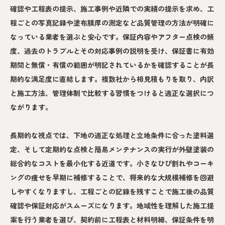
確認や工程表の提示、施工事例や近隣での実績の提示を求め、工
程ごとの写真記録や塗布膜厚の測定など品質管理の方法が明確に
なっている業者を選ぶと安心です。保証内容やアフター点検の頻
度、過去のトラブルとその対応事例の説明を受け、保証書に有効
期間と無償・有償の範囲が明記されているかを確認することが長
期的な満足度に直結します。複数社から相見積もりを取り、内訳
と施工方法、管理体制で比較する習慣をつけると適正な選択につ
ながります。
長期的な視点では、下地の適正な処理と立地条件に合った塗料選
定、そして定期的な点検と簡易メンテナンスの実行が外壁塗装の
総合的なコストを最小化する近道です。小さなひび割れやコーキ
ングの痩せを早期に補修することで、将来的な大規模補修を回避
しやすくなりますし、工程ごとの記録を残すことで施工後の品質
確認や保証対応がスムーズになります。地域性を理解した施工提
案を行う業者を選び、契約前に工程表と材料明細、保証条件を明