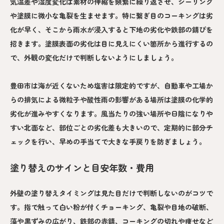
気温差や湿度変化は素材の伸縮を頻繁に繰り返させ、シーリング
や塗膜に微小な亀裂を生ませます。特に繋ぎ目のコーキングは劣
化が早く、そこから雨水が浸入すると下地の劣化や鉄部の錆びを
招きます。塗膜表面の劣化は目に見えにくい箇所から進行するの
で、外観の変化だけで判断しないようにしましょう。
豊田市は海が近くないため塩害は限定的ですが、自動車や工場か
らの排気による微粒子や酸性雨の影響がある場所は塗膜の化学的
劣化が進みやすくなります。風当たりの強い場所や日陰になりや
すい北面など、部位ごとの劣化差も大きいので、定期的に部分チ
ェックを行い、早めの手当てで大きな手戻りを防ぎましょう。
塗り替えのサインと目安年数・費用
外壁の塗り替えタイミングは見た目だけで判断しないのがコツで
す。指で触って白い粉が付くチョーキング、亀裂や目地の破断、
藻や黒ずみの広がり、鉄部の赤錆、コーキングの切れや痩せなど