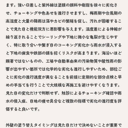
ます。強い日差しと紫外線は塗膜の顔料や樹脂を徐々に劣化さ
せ、チョーキングや色あせを進行させますし、梅雨期や台風期の
高湿度と大量の降雨は藻やカビの繁殖を促し、汚れが固着するこ
とで見た目と機能双方に悪影響を与えます。温度差による伸縮が
繰り返されることでシーリングや下地に微小な亀裂が生じやす
く、特に取り合いや繋ぎ目のコーキング劣化から雨水が浸入する
と下地の腐食や鉄部の錆を招くリスクが高まります。海沿いほど
顕著ではないものの、工場や自動車由来の汚染物質や酸性雨の影
響が出やすい箇所では化学的な劣化も進行しやすいため、部位ご
とに劣化の進行速度が異なることを前提に定期的な部分点検と早
めの手当てを行うことで大規模な再施工を避けやすくなります。
見た目の変化だけで判断せず、触診によるチョーキング確認や雨
水の侵入痕、目地の痩せ具合など複数の指標で劣化の進行度を評
価すると良いです。
外壁の塗り替えタイミングは見た目だけで決めないことが重要で