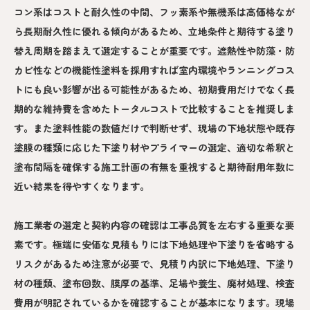
コン系はコストと耐久性の中間、フッ素系や無機系は高価格なが
ら長期耐久性に優れる傾向があるため、立地条件と期待する塗り
替え周期を踏まえて選定することが重要です。遮熱性や防藻・防
カビ性などの機能性塗料を採用すれば室内環境やランニングコス
トにも良い影響が出る可能性があるため、初期費用だけでなく長
期的な維持費を含めたトータルコストで比較することを推奨しま
す。また塗料性能の数値だけで判断せず、現場の下地状態や既存
塗膜の種類に応じた下塗り材やプライマーの選定、適切な希釈と
塗布間隔を確保する施工計画の有無を重視すると期待耐用年数に
近い結果を得やすくなります。
施工業者の選定と契約内容の確認は工事品質を左右する重要な要
素です。極端に安価な見積もりには下地処理や下塗りを省略する
リスクがあるため注意が必要で、見積り内訳に下地処理、下塗り
材の種類、塗布回数、膜厚の基準、足場や養生、廃材処理、検査
費用が明記されているかを確認することが基本になります。現場