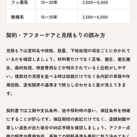
フッ素系
15〜20年
3,000〜5,000
無機系
15〜25年
3,500〜6,000
契約・アフターケアと見積もりの読み方
見積もりは塗料名や規格、数量、下地処理の項目ごとに分かれて
いるかを確認しましょう。材料費だけでなく足場、養生、養生撤
去、廃材処理、検査費用などが明示されていると比較がしやす
い。複数社の見積を並べる時は総額だけでなく各内訳の単価や作
業回数、塗布膜厚の基準まで照らし合わせると差が見えてきま
す。
契約書では工期や支払条件、途中解約時の扱い、保証条件を明確
にすることが肝心です。保証期間の表記だけでなく、塗膜剥離や
著しい退色が出た場合の対応手順を確認しましょう。アフター点
検の頻度や費用負担、再施工の判断基準を事前に取り決めておく