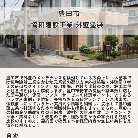
豊田市で外壁のメンテナンスを検討している方向けに、本記事で
は協和建設工業を含む地元業者の選び方や外壁塗装・外壁塗り替
えの適切なタイミング、費用相場、見積り比較のコツ、施工工程
と注意点を詳しく解説します。豊田市特有の気候や築年数に応じ
た塗料選び、保証・アフターサービスの確認ポイント、よくある
トラブル事例と予防策、長持ちさせる日常メンテナンス法まで、
依頼前に知っておきたい実用的な情報を網羅し、安心して協和建
設工業へ相談するための判断材料を提供します。さらに、豊田市
の補助金や助成制度の活用法、塗料別の耐用年数（シリコン・フ
ッ素・無機など）と費用の目安、複数業者からの写真付き見積り
比較のすすめ方、契約書で確認すべき保証内容や支払い条件も具
体的に解説します。
目次