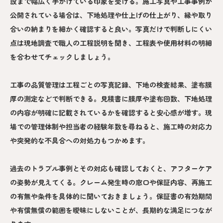
設まで幅広く手がけている印象を受ける。施工写真や工事事例が
公開されている場合は、下地処理や仕上げの仕上がり、縁や取り
合いの納まりを細かく確認すると良い。写真だけで判断しにくい
点は現地調査で職人の工程説明を聞き、工程表や使用材料の明細
を合わせてチェックしましょう。
工事の品質管理は工程ごとの写真記録、下地の検査結果、塗布膜
厚の測定などで判断できる。見積書に膜厚や塗布回数、下地処理
の内容が明確に記載されているかを確認すると安心感が増す。現
場での管理体制や担当者の経験年数を尋ねると、施工時の対応力
や突発的な不具合への対処力もつかめます。
過去のトラブル事例とその対応も確認しておくと、アフターケア
の姿勢が見えてくる。クレーム発生時の窓口や保証内容、再施工
の有無や条件を具体的に聞いておきましょう。保証書の有効期間
や有償無償の範囲を曖昧にしないことが、長期的な満足につなが